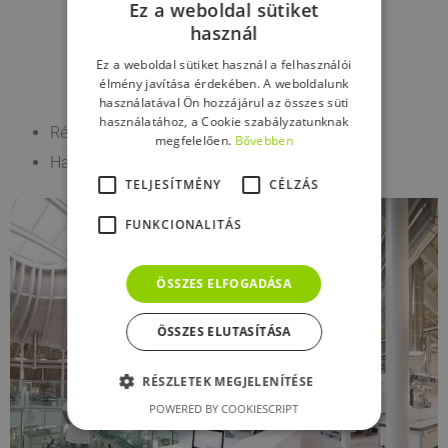
Ez a weboldal sütiket
használ
Ez a weboldal sütiket használ a felhasználói
élmény javítása érdekében. A weboldalunk
használatával Ön hozzájárul az összes süti
használatához, a Cookie szabályzatunknak
Rétegvastagság: 20 mm‑ig
megfelelően.
Bővebben
Hajókon való használata jóváhagyott
TELJESÍTMÉNY
CÉLZÁS
FUNKCIONALITÁS
ÖSSZES ELFOGADÁSA
ÖSSZES ELUTASÍTÁSA
RÉSZLETEK MEGJELENÍTÉSE
POWERED BY COOKIESCRIPT