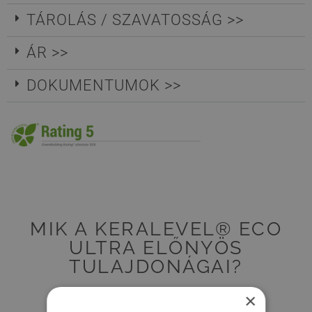
TÁROLÁS / SZAVATOSSÁG >>
ÁR >>
DOKUMENTUMOK >>
MIK A KERALEVEL® ECO
ULTRA ELŐNYÖS
TULAJDONÁGAI?
×