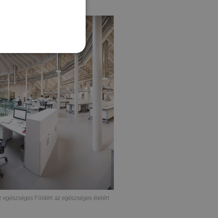
z egészséges Földért az egészséges életért