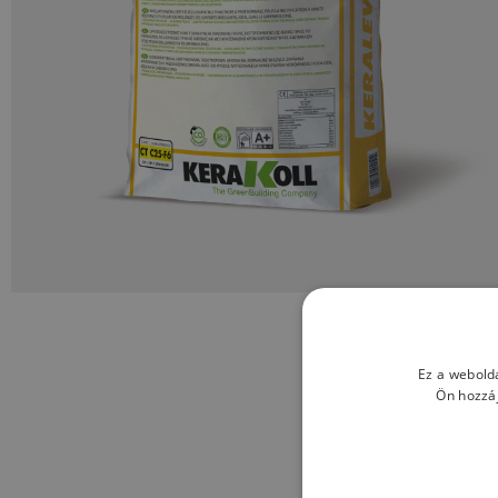
Ez a webolda
Ön hozzáj
MIK A KE