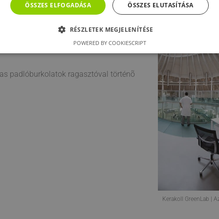
ÖSSZES ELFOGADÁSA
ÖSSZES ELUTASÍTÁSA
RÉSZLETEK MEGJELENÍTÉSE
POWERED BY COOKIESCRIPT
mas padlóburkolatok ragasztóval történõ
Kerakoll GreenLab | A