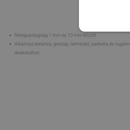
Rétegvastagság 1 mm és 10 mm között
Alkalmas kerámia, greslap, terméskő, parketta és rugal
lerakásához