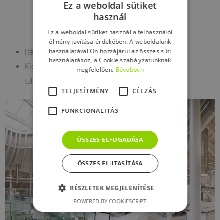
Ez a weboldal sütiket
használ
Ez a weboldal sütiket használ a felhasználói
élmény javítása érdekében. A weboldalunk
használatával Ön hozzájárul az összes süti
Rétegvastagság 1 mm és 25 mm között
használatához, a Cookie szabályzatunknak
Kiemelkedő méretstabilitás és hosszan tartó
megfelelően.
Bővebben
teljesítmény
TELJESÍTMÉNY
CÉLZÁS
FUNKCIONALITÁS
ÖSSZES ELFOGADÁSA
ÖSSZES ELUTASÍTÁSA
RÉSZLETEK MEGJELENÍTÉSE
POWERED BY COOKIESCRIPT