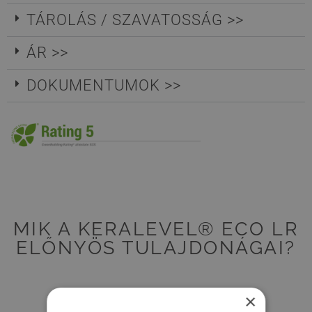
TÁROLÁS / SZAVATOSSÁG >>
ÁR >>
DOKUMENTUMOK >>
MIK A KERALEVEL® ECO LR
ELŐNYÖS TULAJDONÁGAI?
×