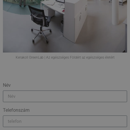
Kerakoll GreenLab | Az egészséges Földért az egészséges életért
Név
Telefonszám