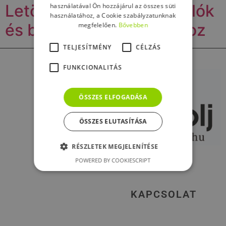
Letölthető útmutató padlók
használatával Ön hozzájárul az összes süti
használatához, a Cookie szabályzatunknak
és burkolatok lerakásához
megfelelően.
Bővebben
TELJESÍTMÉNY
CÉLZÁS
FUNKCIONALITÁS
ÖSSZES ELFOGADÁSA
ÖSSZES ELUTASÍTÁSA
RÉSZLETEK MEGJELENÍTÉSE
POWERED BY COOKIESCRIPT
KAPCSOLAT