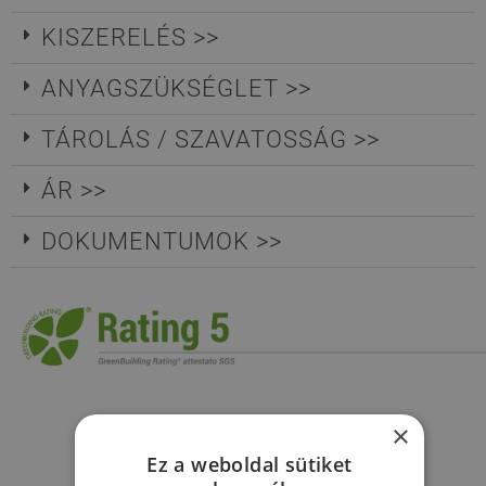
KISZERELÉS >>
ANYAGSZÜKSÉGLET >>
TÁROLÁS / SZAVATOSSÁG >>
ÁR >>
DOKUMENTUMOK >>
×
Ez a weboldal sütiket