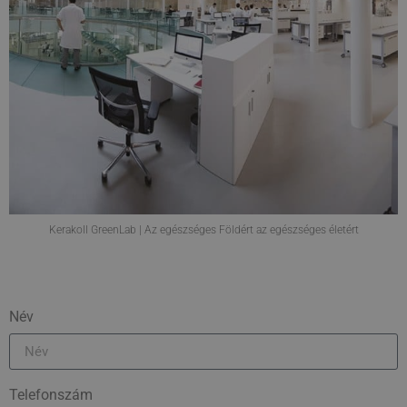
Kerakoll GreenLab | Az egészséges Földért az egészséges életért
Név
Telefonszám