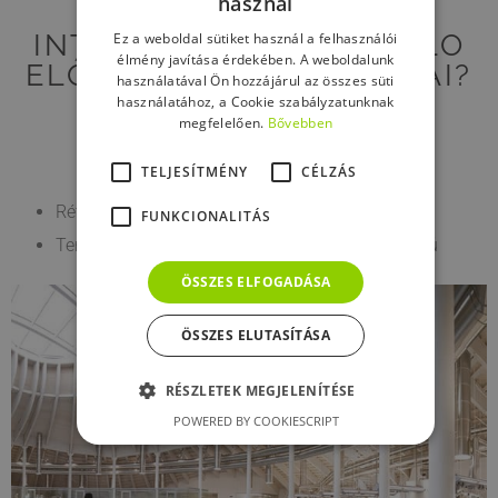
használ
MIK A BIOCALCE®
INTONACHINO GRANELLO
Ez a weboldal sütiket használ a felhasználói
élmény javítása érdekében. A weboldalunk
ELŐNYÖS TULAJDONÁGAI?
használatával Ön hozzájárul az összes süti
használatához, a Cookie szabályzatunknak
megfelelően.
Bővebben
TELJESÍTMÉNY
CÉLZÁS
Rétegvastagság 1 mm és 10 mm között
FUNKCIONALITÁS
Természetes baktérium‑ és gombataszító hatású
ÖSSZES ELFOGADÁSA
ÖSSZES ELUTASÍTÁSA
RÉSZLETEK MEGJELENÍTÉSE
POWERED BY COOKIESCRIPT