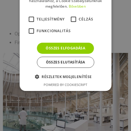
használatához, a Cookie szabályzatunknak
megfelelően.
Bővebben
TELJESÍTMÉNY
CÉLZÁS
FUNKCIONALITÁS
Optimális repedés áthidalás
Finomszemcsés hatás
ÖSSZES ELFOGADÁSA
ÖSSZES ELUTASÍTÁSA
RÉSZLETEK MEGJELENÍTÉSE
POWERED BY COOKIESCRIPT