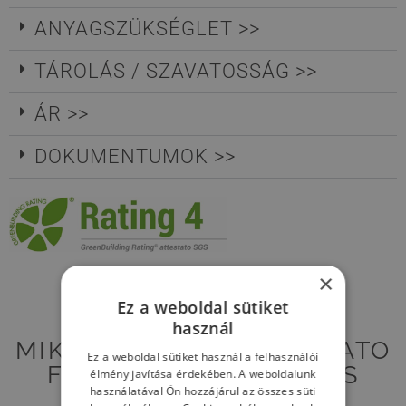
ANYAGSZÜKSÉGLET >>
TÁROLÁS / SZAVATOSSÁG >>
ÁR >>
DOKUMENTUMOK >>
×
Ez a weboldal sütiket
használ
MIK A BIOCALCE® SILICATO
Ez a weboldal sütiket használ a felhasználói
FONDO FINO ELŐNYÖS
élmény javítása érdekében. A weboldalunk
használatával Ön hozzájárul az összes süti
TULAJDONÁGAI?