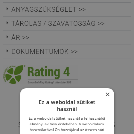
ANYAGSZÜKSÉGLET >>
TÁROLÁS / SZAVATOSSÁG >>
ÁR >>
DOKUMENTUMOK >>
×
Ez a weboldal sütiket
használ
MIK A BIOCALCE®
Ez a weboldal sütiket használ a felhasználói
SPATOLATO ELŐNYÖS
élmény javítása érdekében. A weboldalunk
használatával Ön hozzájárul az összes süti
TULAJDONÁGAI?