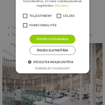
használatához, a Cookie szabályzatunknak
megfelelően.
Bővebben
TELJESÍTMÉNY
CÉLZÁS
FUNKCIONALITÁS
Tiszta kálium‑szilikát alapú
Természetes baktérium‑ és gombataszító hatású
ÖSSZES ELFOGADÁSA
ÖSSZES ELUTASÍTÁSA
RÉSZLETEK MEGJELENÍTÉSE
POWERED BY COOKIESCRIPT