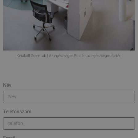
Kerakoll GreenLab | Az egészséges Földért az egészséges életért
Név
Telefonszám