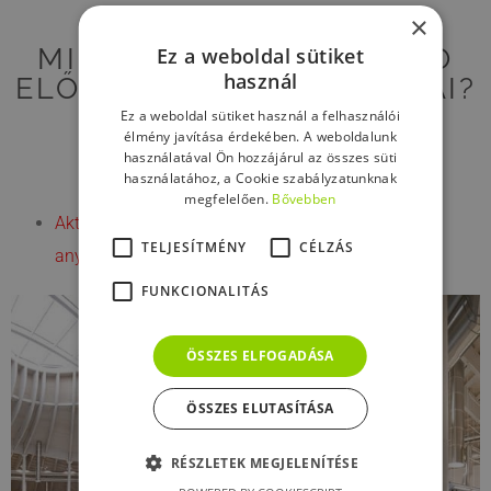
×
MIK A BIOGESSO STUCCO
Ez a weboldal sütiket
használ
ELŐNYÖS TULAJDONSÁGAI?
Ez a weboldal sütiket használ a felhasználói
élmény javítása érdekében. A weboldalunk
használatával Ön hozzájárul az összes süti
használatához, a Cookie szabályzatunknak
megfelelően.
Bővebben
Aktívan elnyeli és csökkenti a beltéri szennyező
TELJESÍTMÉNY
CÉLZÁS
anyagokat !
FUNKCIONALITÁS
ÖSSZES ELFOGADÁSA
ÖSSZES ELUTASÍTÁSA
RÉSZLETEK MEGJELENÍTÉSE