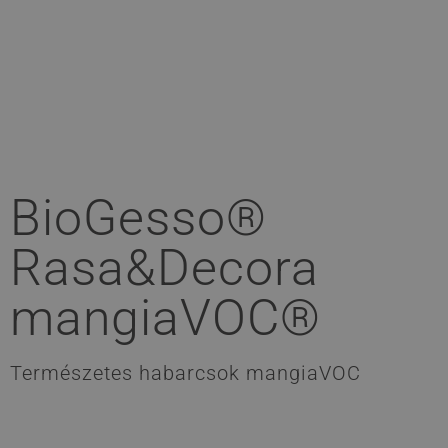
BioGesso®
Rasa&Decora
mangiaVOC®
Természetes habarcsok mangiaVOC