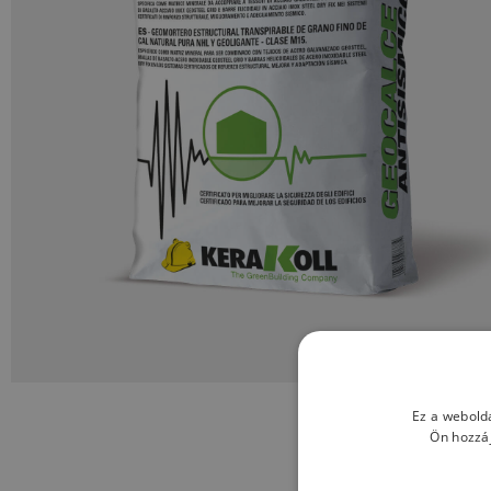
Ez a webolda
Ön hozzáj