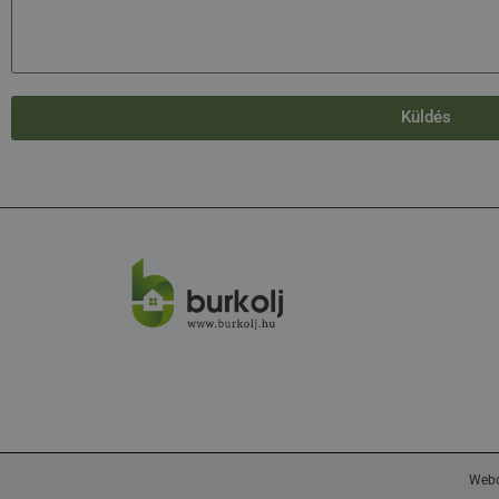
Küldés
Webo