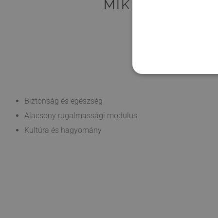
MIK A GEOCALC
Biztonság és egészség
Alacsony rugalmassági modulus
Kultúra és hagyomány