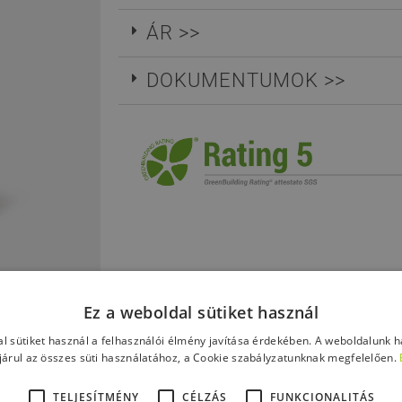
ÁR >>
DOKUMENTUMOK >>
Ez a weboldal sütiket használ
l sütiket használ a felhasználói élmény javítása érdekében. A weboldalunk 
árul az összes süti használatához, a Cookie szabályzatunknak megfelelően.
TELJESÍTMÉNY
CÉLZÁS
FUNKCIONALITÁS