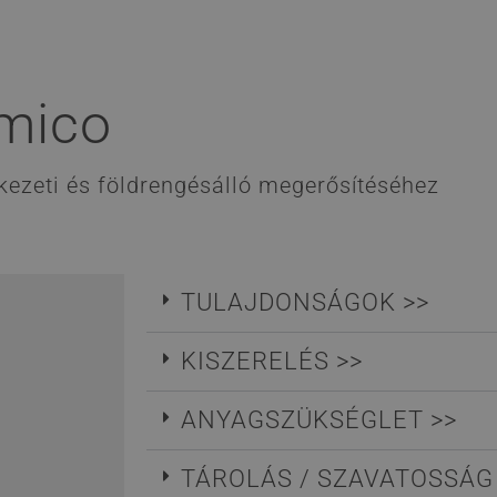
smico
ezeti és földrengésálló megerősítéséhez
TULAJDONSÁGOK >>
KISZERELÉS >>
ANYAGSZÜKSÉGLET >>
TÁROLÁS / SZAVATOSSÁG