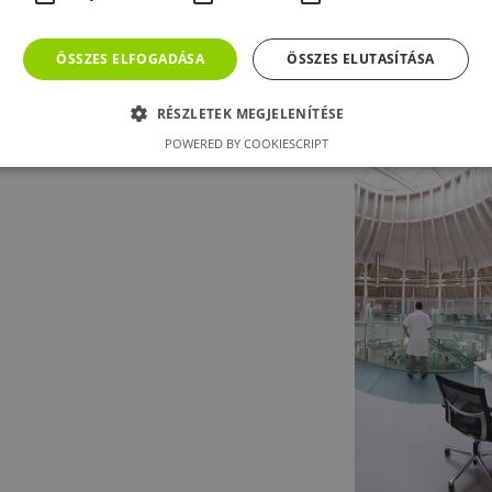
E F ANTISISMICO ELŐNYÖS 
ÖSSZES ELFOGADÁSA
ÖSSZES ELUTASÍTÁSA
RÉSZLETEK MEGJELENÍTÉSE
POWERED BY COOKIESCRIPT