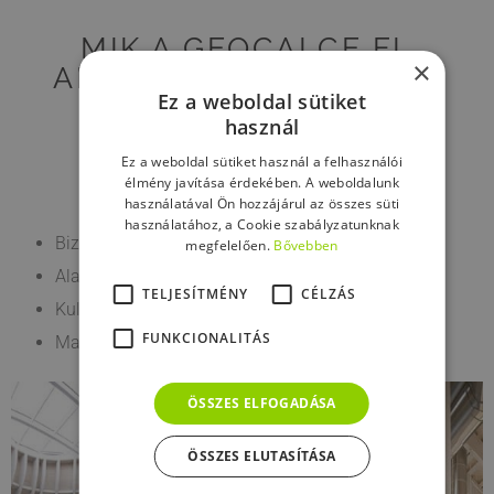
MIK A GEOCALCE FL
×
ANTISISMICO ELŐNYÖS
Ez a weboldal sütiket
TULAJDONSÁGAI?
használ
Ez a weboldal sütiket használ a felhasználói
élmény javítása érdekében. A weboldalunk
használatával Ön hozzájárul az összes süti
használatához, a Cookie szabályzatunknak
Biztonság és egészség
megfelelően.
Bővebben
Alacsony rugalmassági modulus
TELJESÍTMÉNY
CÉLZÁS
Kultúra és hagyomány
FUNKCIONALITÁS
Maximális behatolás
ÖSSZES ELFOGADÁSA
ÖSSZES ELUTASÍTÁSA