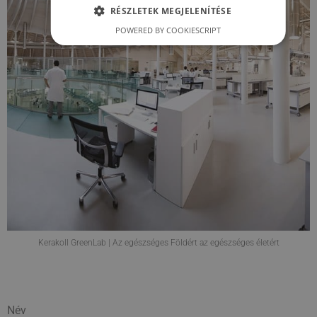
RÉSZLETEK MEGJELENÍTÉSE
POWERED BY COOKIESCRIPT
Kerakoll GreenLab | Az egészséges Földért az egészséges életért
Név