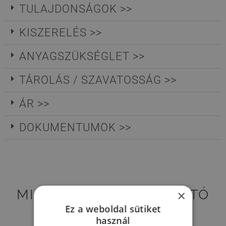
TULAJDONSÁGOK >>
KISZERELÉS >>
ANYAGSZÜKSÉGLET >>
TÁROLÁS / SZAVATOSSÁG >>
ÁR >>
DOKUMENTUMOK >>
MIK A GEOSTEEL HAJLÍTÓ
×
SZERSZÁM ELŐNYÖS
Ez a weboldal sütiket
TULAJDONSÁGAI?
használ