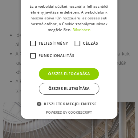
Ez a weboldal sütiket használ a felhasználói
élmény javítása érdekében. A weboldalunk
használatával Ön hozzájárul az összes süti
használatához, a Cookie szabályzatunknak
megfelelően.
Bővebben
Ideális kis és közepes méretű munkáknál, akár
TELJESÍTMÉNY
CÉLZÁS
állványon is
A CNR‑DT 200 R1/2013 által előírt lekerekített sarkok
FUNKCIONALITÁS
kialakítását teszi lehetővé az oszlopok és gerendák
körbetekeréséhez
ÖSSZES ELFOGADÁSA
A Kerakoll beépítési kézikönyvnek megfelelően
ÖSSZES ELUTASÍTÁSA
tanúsított rendszer
RÉSZLETEK MEGJELENÍTÉSE
POWERED BY COOKIESCRIPT