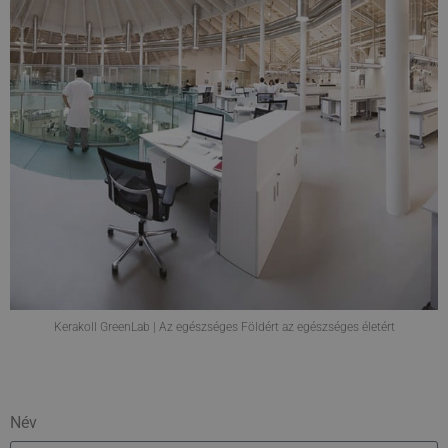
Kerakoll GreenLab | Az egészséges Földért az egészséges életért
Név