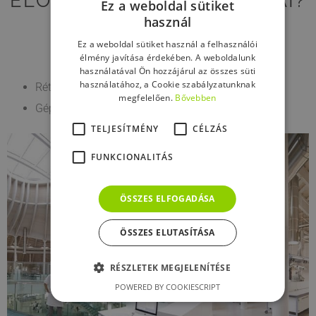
ELŐNYÖS TULAJDONSÁGAI?
Ez a weboldal sütiket
használ
Ez a weboldal sütiket használ a felhasználói
élmény javítása érdekében. A weboldalunk
használatával Ön hozzájárul az összes süti
használatához, a Cookie szabályzatunknak
Rétegvastagság 2 mm és 40 mm között
megfelelően.
Bővebben
Géppel alkalmazható
TELJESÍTMÉNY
CÉLZÁS
FUNKCIONALITÁS
ÖSSZES ELFOGADÁSA
ÖSSZES ELUTASÍTÁSA
RÉSZLETEK MEGJELENÍTÉSE
POWERED BY COOKIESCRIPT