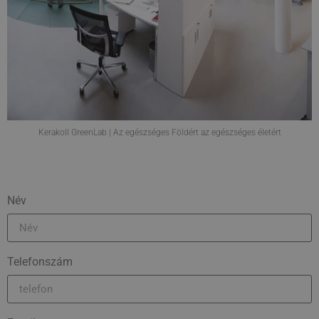
Kerakoll GreenLab | Az egészséges Földért az egészséges életért
Név
Telefonszám