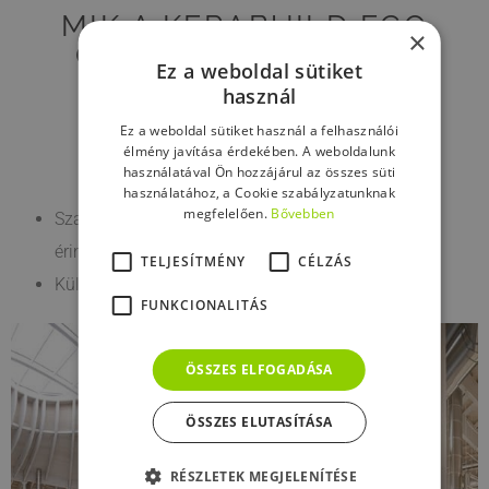
MIK A KERABUILD ECO
×
OSMOCEM ELŐNYÖS
Ez a weboldal sütiket
TULAJDONSÁGAI?
használ
Ez a weboldal sütiket használ a felhasználói
élmény javítása érdekében. A weboldalunk
használatával Ön hozzájárul az összes süti
használatához, a Cookie szabályzatunknak
megfelelően.
Bővebben
Szabványossági tanúsítvány ivóvízzel történõ
érintkezésre
TELJESÍTMÉNY
CÉLZÁS
Különösen kopásálló
FUNKCIONALITÁS
ÖSSZES ELFOGADÁSA
ÖSSZES ELUTASÍTÁSA
RÉSZLETEK MEGJELENÍTÉSE