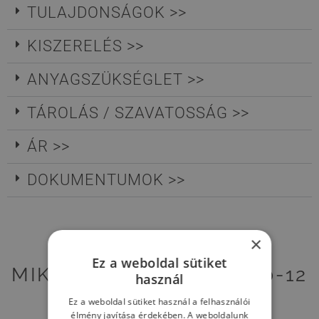
TULAJDONSÁGOK >>
KISZERELÉS >>
ANYAGSZÜKSÉGLET >>
TÁROLÁS / SZAVATOSSÁG >>
ÁR >>
DOKUMENTUMOK >>
×
Ez a weboldal sütiket
MIK A STEEL DRYFIX® 10-12
használ
TOKMÁNY ELŐNYÖS
Ez a weboldal sütiket használ a felhasználói
TULAJDONSÁGAI?
élmény javítása érdekében. A weboldalunk