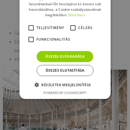
használatával Ön hozzájárul az összes süti
használatához, a Cookie szabályzatunknak
megfelelően.
Bővebben
TELJESÍTMÉNY
CÉLZÁS
Szabadalmaztatott
FUNKCIONALITÁS
®
Elengedhetetlen a Steel DryFix
10 – 12 rudak
beépítésénél
ÖSSZES ELFOGADÁSA
Könnyen alkalmazható
ÖSSZES ELUTASÍTÁSA
RÉSZLETEK MEGJELENÍTÉSE
POWERED BY COOKIESCRIPT