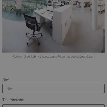
Kerakoll GreenLab | Az egészséges Földért az egészséges életért
Név
Telefonszám